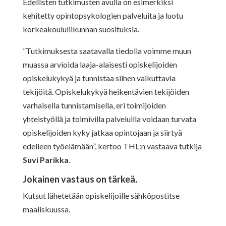
Edellisten tutkimusten avulla on esimerkiksi
kehitetty opintopsykologien palveluita ja luotu
korkeakoululiikunnan suosituksia.
”Tutkimuksesta saatavalla tiedolla voimme muun
muassa arvioida laaja-alaisesti opiskelijoiden
opiskelukykyä ja tunnistaa siihen vaikuttavia
tekijöitä. Opiskelukykyä heikentävien tekijöiden
varhaisella tunnistamisella, eri toimijoiden
yhteistyöllä ja toimivilla palveluilla voidaan turvata
opiskelijoiden kyky jatkaa opintojaan ja siirtyä
edelleen työelämään”, kertoo THL:n vastaava tutkija
Suvi Parikka
.
Jokainen vastaus on tärkeä.
Kutsut lähetetään opiskelijoille sähköpostitse
maaliskuussa.