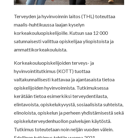
Terveyden ja hyvinvoinnin laitos (THL) toteuttaa
maalis-huhtikuussa laajan kyselyn
korkeakouluopiskelijoille. Kutsun saa 12 000
satunnaisesti valittua opiskelijaa yliopistoista ja
ammattikorkeakouluista.
Korkeakouluopiskelijoiden terveys- ja
hyvinvointitutkimus (KOTT) tuottaa
valtakunnallisesti kattavaa ja ajantasaista tietoa
opiskelijoiden hyvinvoinnista. Tutkimuksessa
kerätään tietoa esimerkiksi terveydentilasta,
elintavoista, opiskelukyvystä, sosiaalisista suhteista,
elinoloista, opiskelun ja perheen yhdistämisestä sekä
opiskeluterveydenhuollon palvelujen käytöstä.
Tutkimus toteutetaan noin neljän vuoden välein.
Edellinen tutkimus tehtiin vuonna 2021.