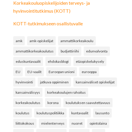
Korkeakouluopiskelijoiden terveys- ja
hyvinvointitutkimus (KOTT)
KOTT-tutkimukseen osallistuvalle
amk
amk-opiskelijat
ammattikorkeakoulu
ammattikorkeakoulutus
budjettiriihi
edunvalvonta
eduskuntavaalit
ehdokasblogi
etäopiskelukysely
EU
EU-vaalit
Euroopan unioni
eurooppa
hyvinvointi
jatkuva oppiminen
kansainväliset opiskelijat
kansainvälisyys
korkeakoulujen rahoitus
korkeakoulutus
korona
koulutuksen saavutettavuus
koulutus
koulutuspolitiikka
kuntavaalit
lausunto
liittokokous
mielenterveys
nuoret
opintolaina