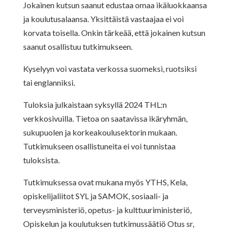
Jokainen kutsun saanut edustaa omaa ikäluokkaansa
ja koulutusalaansa. Yksittäistä vastaajaa ei voi
korvata toisella. Onkin tärkeää, että jokainen kutsun
saanut osallistuu tutkimukseen.
Kyselyyn voi vastata verkossa suomeksi, ruotsiksi
tai englanniksi.
Tuloksia julkaistaan syksyllä 2024 THL:n
verkkosivuilla. Tietoa on saatavissa ikäryhmän,
sukupuolen ja korkeakoulusektorin mukaan.
Tutkimukseen osallistuneita ei voi tunnistaa
tuloksista.
Tutkimuksessa ovat mukana myös YTHS, Kela,
opiskelijaliitot SYL ja SAMOK, sosiaali- ja
terveysministeriö, opetus- ja kulttuuriministeriö,
Opiskelun ja koulutuksen tutkimussäätiö Otus sr,