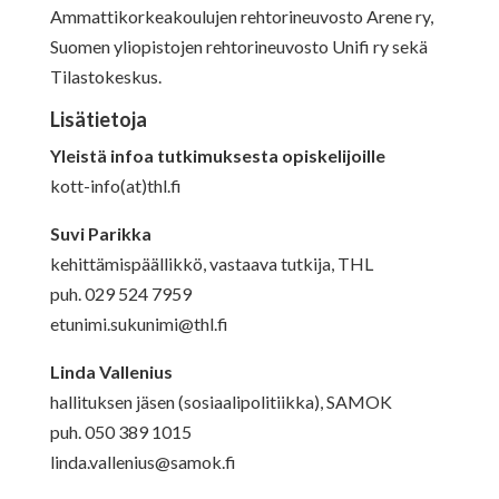
Ammattikorkeakoulujen rehtorineuvosto Arene ry,
Suomen yliopistojen rehtorineuvosto Unifi ry sekä
Tilastokeskus.
Lisätietoja
Yleistä infoa tutkimuksesta opiskelijoille
kott-info(at)thl.fi
Suvi Parikka
kehittämispäällikkö, vastaava tutkija, THL
puh. 029 524 7959
etunimi.sukunimi@thl.fi
Linda Vallenius
hallituksen jäsen (sosiaalipolitiikka), SAMOK
puh. 050 389 1015
linda.vallenius@samok.fi