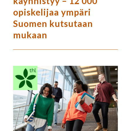
käynnistyy – 12 000
opiskelijaa ympäri
Suomen kutsutaan
mukaan