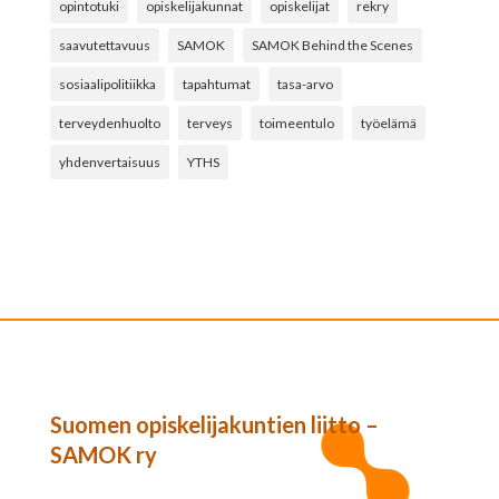
opintotuki
opiskelijakunnat
opiskelijat
rekry
saavutettavuus
SAMOK
SAMOK Behind the Scenes
sosiaalipolitiikka
tapahtumat
tasa-arvo
terveydenhuolto
terveys
toimeentulo
työelämä
yhdenvertaisuus
YTHS
Suomen opiskelijakuntien liitto –
SAMOK ry