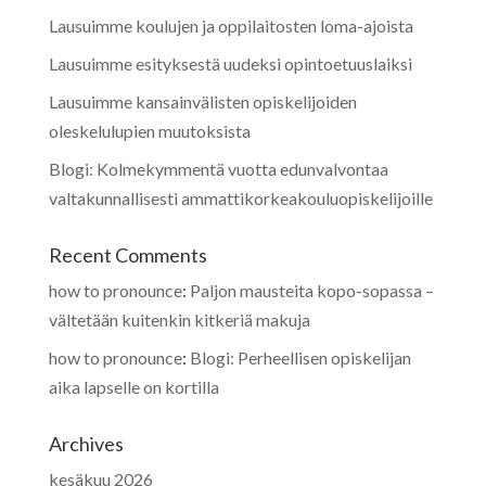
Lausuimme koulujen ja oppilaitosten loma-ajoista
Lausuimme esityksestä uudeksi opintoetuuslaiksi
Lausuimme kansainvälisten opiskelijoiden
oleskelulupien muutoksista
Blogi: Kolmekymmentä vuotta edunvalvontaa
valtakunnallisesti ammattikorkeakouluopiskelijoille
Recent Comments
how to pronounce
:
Paljon mausteita kopo-sopassa –
vältetään kuitenkin kitkeriä makuja
how to pronounce
:
Blogi: Perheellisen opiskelijan
aika lapselle on kortilla
Archives
kesäkuu 2026