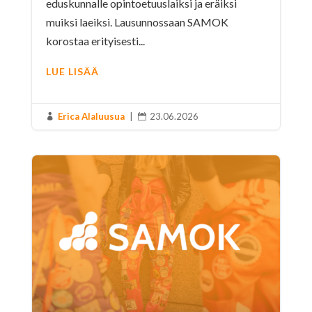
eduskunnalle opintoetuuslaiksi ja eräiksi
muiksi laeiksi. Lausunnossaan SAMOK
korostaa erityisesti...
LUE LISÄÄ
Erica Alaluusua
|
23.06.2026

