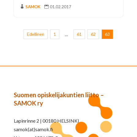

SAMOK

01.02.2017
Edellinen
1
61
62
63
…
Suomen opiskelijakuntien liitto –
SAMOK ry
Lapinrinne 2 | 00180 HELSINKI
samok(at)samok.fi