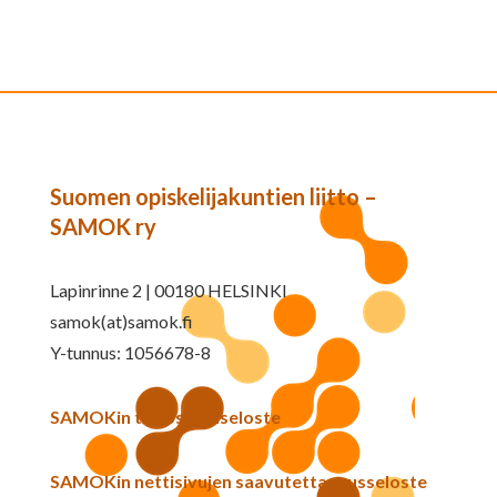
Suomen opiskelijakuntien liitto –
SAMOK ry
Lapinrinne 2 | 00180 HELSINKI
samok(at)samok.fi
Y-tunnus: 1056678-8
SAMOKin tietosuojaseloste
SAMOKin nettisivujen saavutettavuusseloste