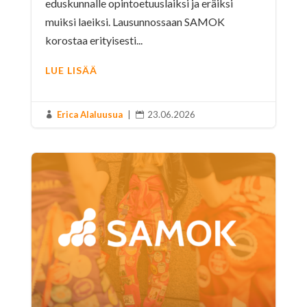
eduskunnalle opintoetuuslaiksi ja eräiksi
muiksi laeiksi. Lausunnossaan SAMOK
korostaa erityisesti...
LUE LISÄÄ
Erica Alaluusua
|
23.06.2026

