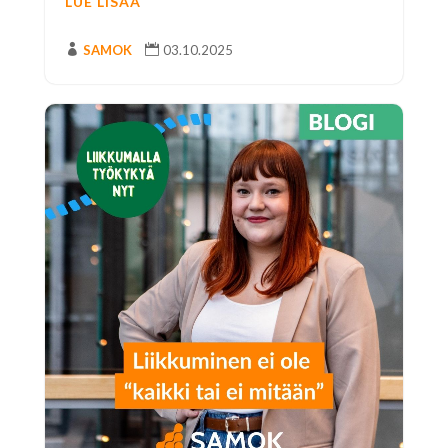
LUE LISÄÄ

SAMOK

03.10.2025