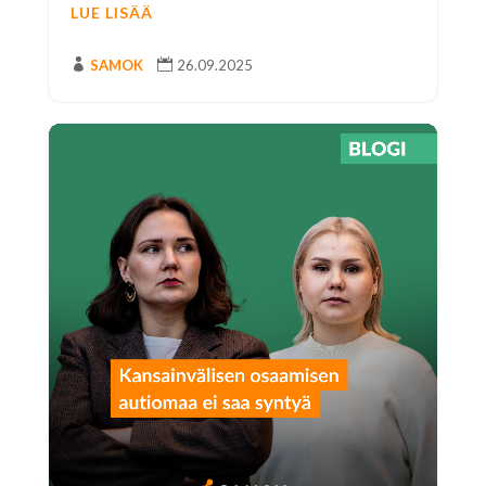
LUE LISÄÄ

SAMOK

26.09.2025