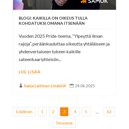
BLOGI: KAIKILLA ON OIKEUS TULLA
KOHDATUKSI OMANA ITSENÄÄN
Vuoden 2025 Pride-teema, “Ylpeyttä ilman
rajoja”, peräänkuuluttaa oikeutta yhtäläiseen ja
yhdenvertaiseen tukeen kaikille
sateenkaariyhteisön...
LUE LISÄÄ

Sanja Laitinen-Lindelöf

24.06.2025
Edellinen
1
2
3
4
5
63
…
Seuraava