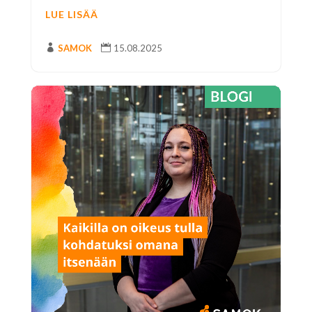
LUE LISÄÄ

SAMOK

15.08.2025