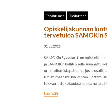
Tapahtumat
Tiedotteet
Opiskelijakunnan luot
tervetuloa SAMOKin S
31.05.2021
SAMOKin Syysstartti on opiskelijakunt
ja SAMOKin hallitukselle suunnattu sy
orientoitumistapahtuma, jossa osallist
tutustumaan muihin kentän luottamust
tulevan liittokokouksen dokumentteihin
Lue lisää