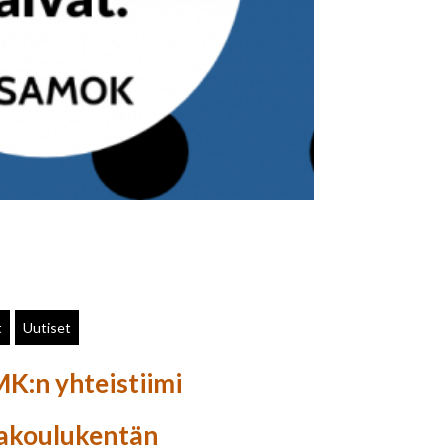
t
Uutiset
K:n yhteistiimi
akoulukentän