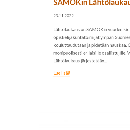
SAMOKin Lähtölaukaus
23.11.2022
Lähtölaukaus on SAMOKin vuoden kick-
opiskelijakuntatoimijat ympäri Suomea.
kouluttaudutaan ja pidetään hauskaa. O
monipuolisesti erilaisille osallistujille
Lähtölaukaus järjestetään...
Lue lisää