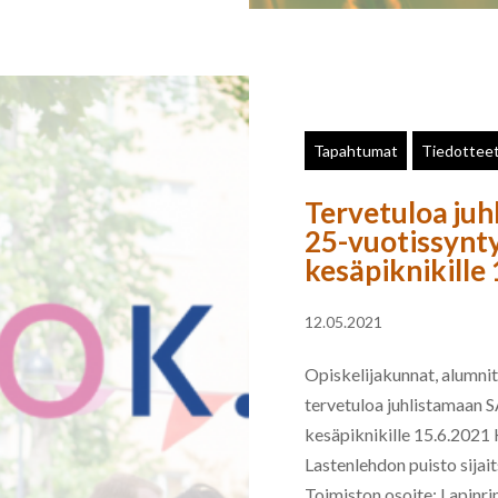
Tapahtumat
Tiedottee
Tervetuloa ju
25-vuotissynt
kesäpiknikille
12.05.2021
Opiskelijakunnat, alumni
tervetuloa juhlistamaan
kesäpiknikille 15.6.2021 
Lastenlehdon puisto sija
Toimiston osoite: Lapinrinn