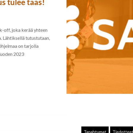
 tulee taas!
off, joka kerää yhteen
 Lähtiksellä tutustutaan,
hjelmaa on tarjolla
. Vuoden 2023
Tapahtumat
Tiedottee