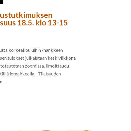
uustutkimuksen
isuus 18.5. klo 13-15
tta korkeakouluihin -hankkeen
en tulokset julkaistaan keskiviikkona
s toteutetaan zoomissa. Ilmoittaudu
tällä lomakkeella. Tilaisuuden
...