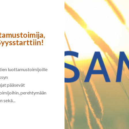
tamustoimija,
yysstarttiin!
ien luottamustoimijoille
ksyn
ujat pääsevät
oimijoihin, perehtymään
 sekä...