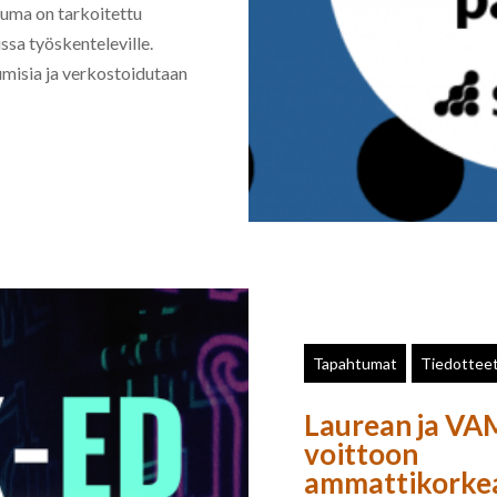
uma on tarkoitettu
sa työskenteleville.
misia ja verkostoidutaan
Tapahtumat
Tiedottee
Laurean ja VAM
voittoon
ammattikorke