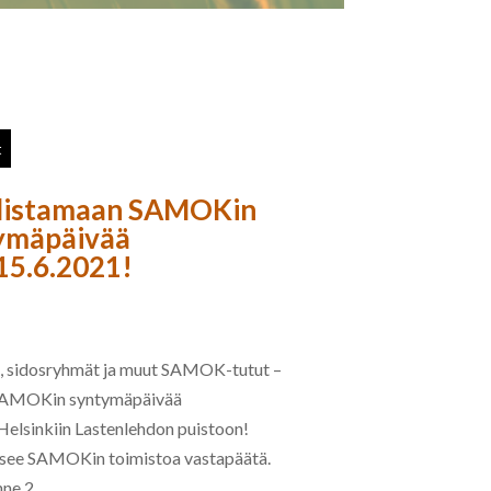
t
hlistamaan SAMOKin
ymäpäivää
 15.6.2021!
t, sidosryhmät ja muut SAMOK-tutut –
 SAMOKin syntymäpäivää
Helsinkiin Lastenlehdon puistoon!
itsee SAMOKin toimistoa vastapäätä.
e 2,...