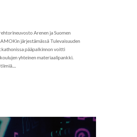
ehtorineuvosto Arenen ja Suomen
 – SAMOKin järjestämässä Tulevaisuuden
kathonissa pääpalkinnon voitti
oulujen yhteinen materiaalipankki.
iimiä....