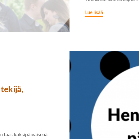
Lue lisää
tekijä,
n taas kaksipäiväisenä