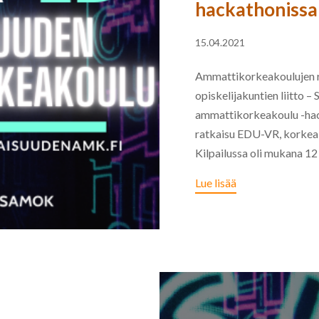
hackathonissa
15.04.2021
Ammattikorkeakoulujen r
opiskelijakuntien liitto
ammattikorkeakoulu -hac
ratkaisu EDU-VR, korkeak
Kilpailussa oli mukana 12 t
Lue lisää