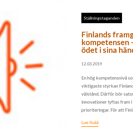
Ställningstaganden
Finlands fram
kompetensen –
ödet i sina hä
12.03.2019
En hög kompetensnivå som
viktigaste styrkan Finland
välstånd. Därför bör sats
innovationer lyftas fram i
prioriteringar. För att Finl
Lue lisää