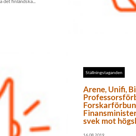
a det finländska...
Ställningstaganden
Arene, Unifi, B
Professorsför
Forskarförbund
Finansminister
svek mot högs
16.08.2019