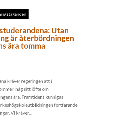
lningstaganden
studerandena: Utan
ing är återbördningen
ens ära tomma
a kräver regeringen att i
mmer ihåg sitt löfte om
ingens ära. Framtidens kunnigas
ll yrkeshögskoleutbildningen fortfarande
ngar. Vi kräver...