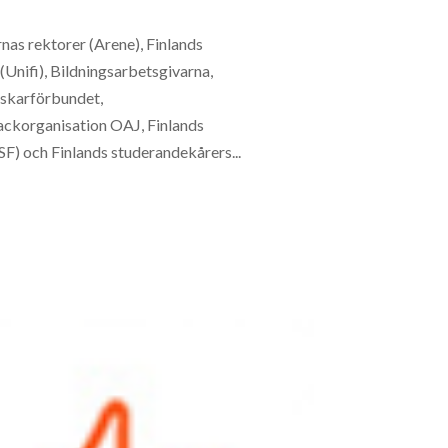
nas rektorer (Arene), Finlands
(Unifi), Bildningsarbetsgivarna,
rskarförbundet,
ackorganisation OAJ, Finlands
F) och Finlands studerandekårers...