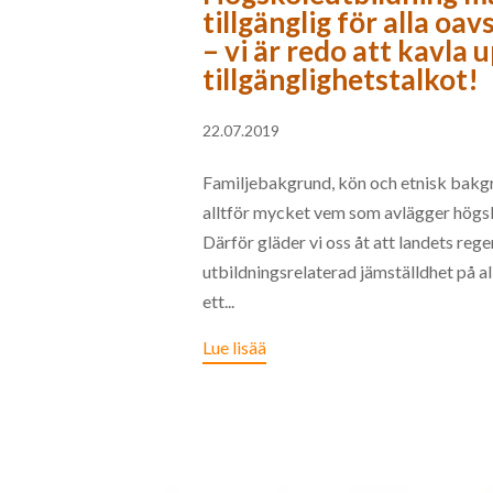
tillgänglig för alla oa
– vi är redo att kavla 
tillgänglighetstalkot!
22.07.2019
Familjebakgrund, kön och etnisk bakgr
alltför mycket vem som avlägger högsk
Därför gläder vi oss åt att landets reg
utbildningsrelaterad jämställdhet på al
ett...
Lue lisää