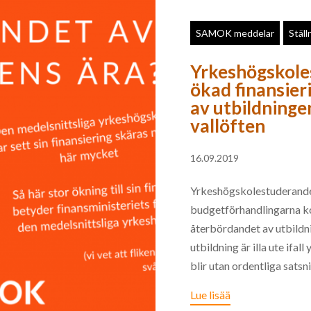
SAMOK meddelar
Stäl
Yrkeshögskole
ökad finansier
av utbildning
vallöften
16.09.2019
Yrkeshögskolestuderanden
budgetförhandlingarna ko
återbördandet av utbildn
utbildning är illa ute ifa
blir utan ordentliga satsni
Lue lisää