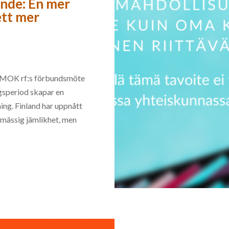
nde: En mer
ett mer
SAMOK rf:s förbundsmöte
ngsperiod skapar en
ing. Finland har uppnått
gsmässig jämlikhet, men