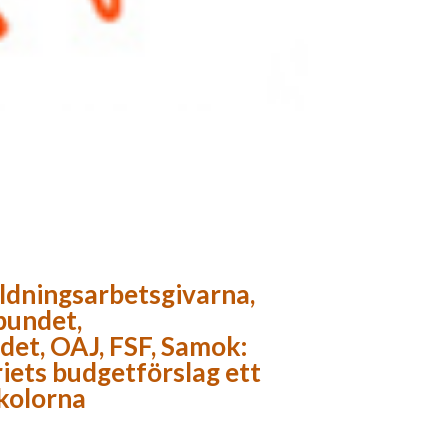
ildningsarbetsgivarna,
bundet,
et, OAJ, FSF, Samok:
iets budgetförslag ett
kolorna