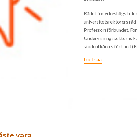
Rådet för yrkeshögskolor
universitetsrektorers råd 
Professorsförbundet, Fo
Undervisningssektorns F
studentkårers förbund (FS
Lue lisää
åste vara