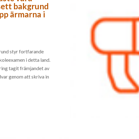
vsett bakgrund
upp ärmarna i
und styr fortfarande
oleexamen i detta land.
ering tagit främjandet av
lvar genom att skriva in