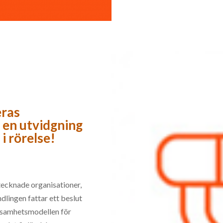
eras
 en utvidgning
i rörelse!
rtecknade organisationer,
dlingen fattar ett beslut
rksamhetsmodellen för