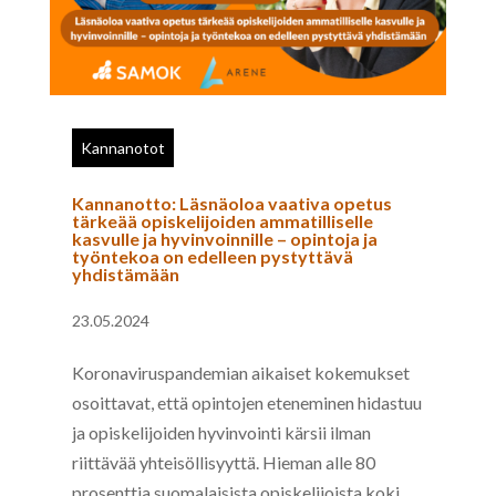
Kannanotot
Kannanotto: Läsnäoloa vaativa opetus
tärkeää opiskelijoiden ammatilliselle
kasvulle ja hyvinvoinnille – opintoja ja
työntekoa on edelleen pystyttävä
yhdistämään
23.05.2024
Koronaviruspandemian aikaiset kokemukset
osoittavat, että opintojen eteneminen hidastuu
ja opiskelijoiden hyvinvointi kärsii ilman
riittävää yhteisöllisyyttä. Hieman alle 80
prosenttia suomalaisista opiskelijoista koki