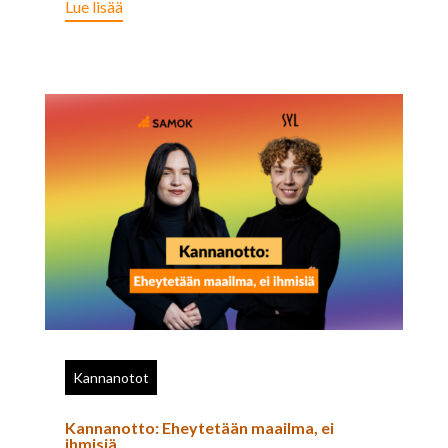
Lue lisää
Kannanotot
Kannanotto: Eheytetään maailma, ei
ihmisiä