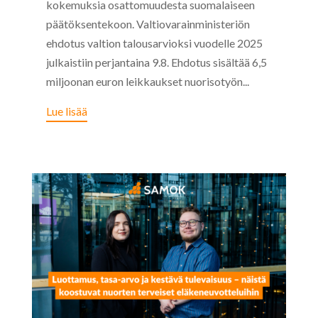
kokemuksia osattomuudesta suomalaiseen
päätöksentekoon. Valtiovarainministeriön
ehdotus valtion talousarvioksi vuodelle 2025
julkaistiin perjantaina 9.8. Ehdotus sisältää 6,5
miljoonan euron leikkaukset nuorisotyön...
Lue lisää