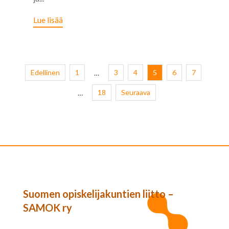
Lue lisää
Edellinen
1
3
4
5
6
7
…
18
Seuraava
…
Suomen opiskelijakuntien liitto –
SAMOK ry