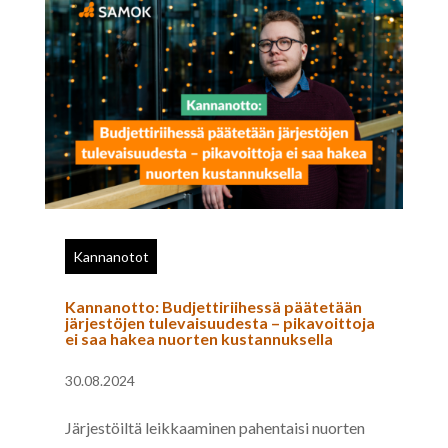
Kannanotot
Kannanotto: Budjettiriihessä päätetään
järjestöjen tulevaisuudesta – pikavoittoja
ei saa hakea nuorten kustannuksella
30.08.2024
Järjestöiltä leikkaaminen pahentaisi nuorten