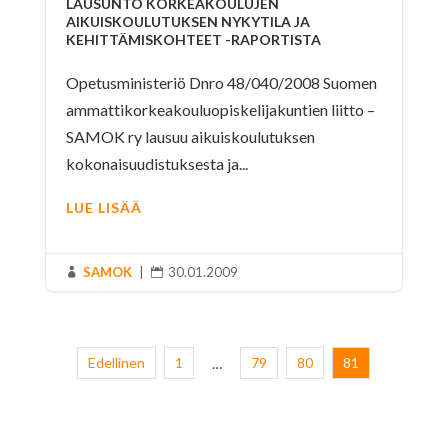
LAUSUNTO KORKEAKOULUJEN
AIKUISKOULUTUKSEN NYKYTILA JA
KEHITTÄMISKOHTEET -RAPORTISTA
Opetusministeriö Dnro 48/040/2008 Suomen
ammattikorkeakouluopiskelijakuntien liitto –
SAMOK ry lausuu aikuiskoulutuksen
kokonaisuudistuksesta ja...
LUE LISÄÄ
SAMOK
|
30.01.2009


Edellinen
1
79
80
81
…