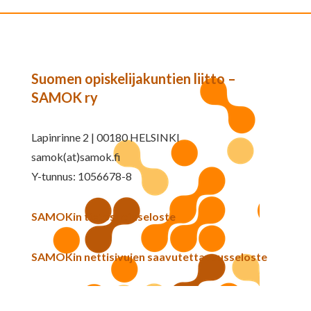
Suomen opiskelijakuntien liitto –
SAMOK ry
Lapinrinne 2 | 00180 HELSINKI
samok(at)samok.fi
Y-tunnus: 1056678-8
SAMOKin tietosuojaseloste
SAMOKin nettisivujen saavutettavuusseloste