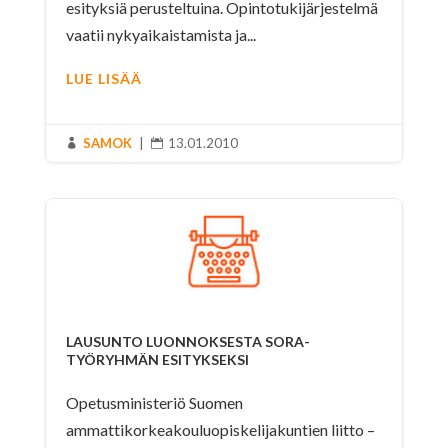
esityksiä perusteltuina. Opintotukijärjestelmä
vaatii nykyaikaistamista ja...
LUE LISÄÄ
SAMOK
|
13.01.2010


LAUSUNTO LUONNOKSESTA SORA-
TYÖRYHMÄN ESITYKSEKSI
Opetusministeriö Suomen
ammattikorkeakouluopiskelijakuntien liitto –